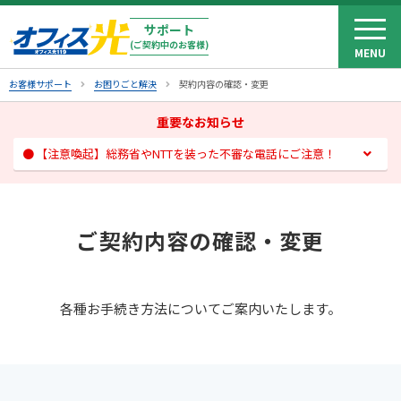
サポート
Web料金明細
（オフィスビリングPLUS）
(ご契約中のお客様)
MENU
MENU
お客様サポート
お困りごと解決
契約内容の確認・変更
重要なお知らせ
【注意喚起】総務省やNTTを装った不審な電話にご注意！
よくあるご質問
お問い合わせ
ご契約内容の
確認・変更
料金・お支払い
各種お手続き方法についてご案内いたします。
契約内容の確認・変更